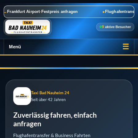
Taxi Bad Nauheim 24 ist ein Taxiunternehmen in Bad Nauheim für Flughafentra
im
→
Frankfurt Airport
·
Festpreis anfragen
●
Flughafentransf
9
aktive Besucher
☰
Menü
Taxi Bad Nauheim 24
Seit über 42 Jahren
Zuverlässig fahren, einfach
anfragen
Flughafentransfer & Business Fahrten